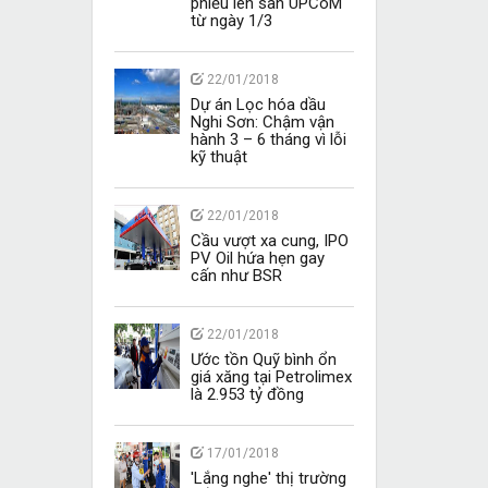
phiếu lên sàn UPCoM
từ ngày 1/3
22/01/2018
Dự án Lọc hóa dầu
Nghi Sơn: Chậm vận
hành 3 – 6 tháng vì lỗi
kỹ thuật
22/01/2018
Cầu vượt xa cung, IPO
PV Oil hứa hẹn gay
cấn như BSR
22/01/2018
Ước tồn Quỹ bình ổn
giá xăng tại Petrolimex
là 2.953 tỷ đồng
17/01/2018
'Lắng nghe' thị trường