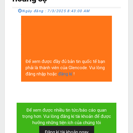
Ngày đăng :
7/3/2025 8:43:00 AM
Tổng số giàn khoan dầu khí
đang hoạt động tại Hoa Kỳ lại tiếp tục giảm
trong tuần này, theo dữ liệu mới mà Baker
Hughes công bố vào thứ Sáu, sau khi giảm
1 giàn khoan trong tuần trước.
Để xem được đầy đủ bản tin quốc tế bạn
phải là thành viên của Glencode. Vui lòng
đăng nhập hoặc
đăng kí
!
Để xem được nhiều tin tức/báo cáo quan
trọng hơn. Vui lòng đăng kí tài khoản để được
hưởng những tiện ích của chúng tôi
Đăng kí tài khoản ngay