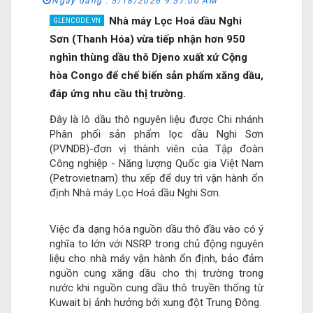
Ngày đăng :
5/18/2026 9:57:00 AM
Nhà máy Lọc Hoá dầu Nghi
Sơn (Thanh Hóa) vừa tiếp nhận hơn 950
nghìn thùng dầu thô Djeno xuất xứ Cộng
hòa Congo để chế biến sản phẩm xăng dầu,
đáp ứng nhu cầu thị trường.
Đây là lô dầu thô nguyên liệu được Chi nhánh
Phân phối sản phẩm lọc dầu Nghi Sơn
(PVNDB)-đơn vị thành viên của Tập đoàn
Công nghiệp - Năng lượng Quốc gia Việt Nam
(Petrovietnam) thu xếp để duy trì vận hành ổn
định Nhà máy Lọc Hoá dầu Nghi Sơn.
Việc đa dạng hóa nguồn dầu thô đầu vào có ý
nghĩa to lớn với NSRP trong chủ động nguyên
liệu cho nhà máy vận hành ổn định, bảo đảm
nguồn cung xăng dầu cho thị trường trong
nước khi nguồn cung dầu thô truyền thống từ
Kuwait bị ảnh hưởng bởi xung đột Trung Đông.