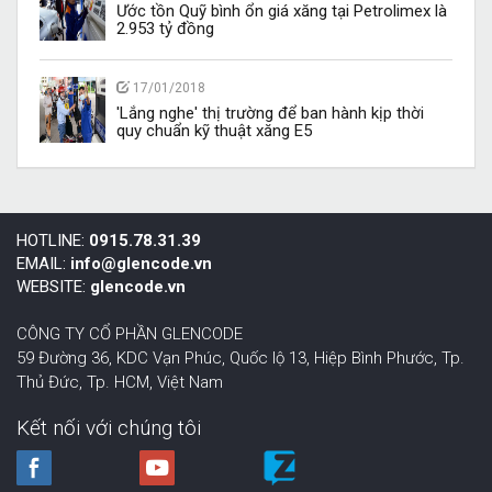
Ước tồn Quỹ bình ổn giá xăng tại Petrolimex là
2.953 tỷ đồng
17/01/2018
'Lắng nghe' thị trường để ban hành kịp thời
quy chuẩn kỹ thuật xăng E5
HOTLINE:
0915.78.31.39
EMAIL:
info@glencode.vn
WEBSITE:
glencode.vn
CÔNG TY CỔ PHẦN GLENCODE
59 Đường 36, KDC Vạn Phúc, Quốc lộ 13, Hiệp Bình Phước,
Tp.
Thủ Đức, Tp. HCM
,
Việt Nam
Kết nối với chúng tôi