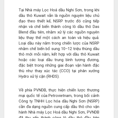
Tại Nhà máy Lọc Hoá dầu Nghi Sơn, trong khi
dầu thô Kuwait vẫn là nguồn nguyên liệu chủ
đạo theo thiết kế, NSRP trước đó cũng tiếp
nhận và chế biến thành công lô dầu thô Das
Blend đầu tiên, nhằm xử lý các nguồn nguyên
liệu thay thế một cách an toàn và hiệu quả.
Loại dầu này nằm trong chiến lược của NSRP
nhằm chế biến bổ sung 10–12 triệu thùng dầu
thô mới mỗi năm, kết hợp với dầu thô Kuwait
hoặc các loại dầu trung bình tương đương,
đặc biệt trong những giai đoạn vận hành đặc
thù như thay xúc tác (CCO) tại phân xưởng
Hydro xử lý cặn (RHDS).
Về phía PVNDB, thực hiện chiến lược thương
mại quốc tế của Petrovietnam, trong bối cảnh
Công ty TNHH Lọc hóa dầu Nghi Sơn (NSRP)
cần đa dạng nguồn cung cấp dầu thô cho vận
hành Nhà máy Lọc Hoá dầu Nghi Sơn, PVNDB
đã thu xếp thành công lô dầu thô đầu tiên