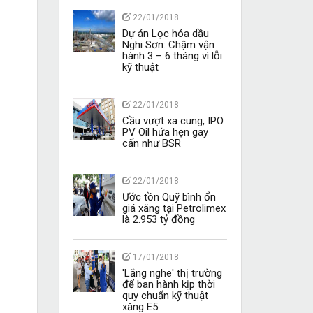
22/01/2018
Dự án Lọc hóa dầu
Nghi Sơn: Chậm vận
hành 3 – 6 tháng vì lỗi
kỹ thuật
22/01/2018
Cầu vượt xa cung, IPO
PV Oil hứa hẹn gay
cấn như BSR
22/01/2018
Ước tồn Quỹ bình ổn
giá xăng tại Petrolimex
là 2.953 tỷ đồng
17/01/2018
'Lắng nghe' thị trường
để ban hành kịp thời
quy chuẩn kỹ thuật
xăng E5