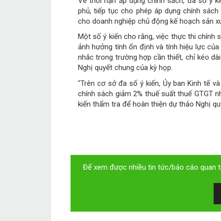
Về thời hạn áp dụng chính sách, đa số ý ki
phủ, tiếp tục cho phép áp dụng chính sách
cho doanh nghiệp chủ động kế hoạch sản xuấ
Một số ý kiến cho rằng, việc thực thi chính
ảnh hưởng tính ổn định và tính hiệu lực c
nhắc trong trường hợp cần thiết, chỉ kéo d
Nghị quyết chung của kỳ họp.
"Trên cơ sở đa số ý kiến, Ủy ban Kinh tế v
chính sách giảm 2% thuế suất thuế GTGT như
kiến thẩm tra để hoàn thiện dự thảo Nghị qu
Để xem được nhiều tin tức/báo cáo quan tr