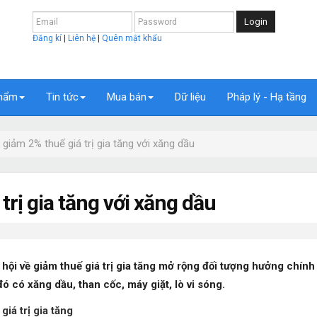
Login
Đăng kí
|
Liên hệ
|
Quên mật khẩu
hẩm
Tin tức
Mua bán
Dữ liệu
Pháp lý - Hạ tầng
 giảm 2% thuế giá trị gia tăng với xăng dầu
trị gia tăng với xăng dầu
ội về giảm thuế giá trị gia tăng mở rộng đối tượng hưởng chính
đó có xăng dầu, than cốc, máy giặt, lò vi sóng.
iá trị gia tăng