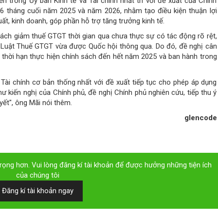
ến trong Ủy ban Kinh tế và Tài chính nhất trí với đề xuất của Chính
 6 tháng cuối năm 2025 và năm 2026, nhằm tạo điều kiện thuận lợi
t, kinh doanh, góp phần hỗ trợ tăng trưởng kinh tế.
 sách giảm thuế GTGT thời gian qua chưa thực sự có tác động rõ rệt,
ủa Luật Thuế GTGT vừa được Quốc hội thông qua. Do đó, đề nghị cân
ài thời hạn thực hiện chính sách đến hết năm 2025 và ban hành trong
à Tài chính cơ bản thống nhất với đề xuất tiếp tục cho phép áp dụng
 kiến nghị của Chính phủ, đề nghị Chính phủ nghiên cứu, tiếp thu ý
yết", ông Mãi nói thêm.
glencode
ọng hơn. Vui lòng đăng kí tài khoản để được hưởng những tiện ích
của chúng tôi
Đăng kí tài khoản ngay