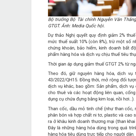
Bộ trưởng Bộ Tài chính Nguyễn Văn Thắng 
GTGT. Ảnh: Media Quốc hội.
Dự thảo Nghị quyết quy định giảm 2% thu
mức thuế suất 10% (còn 8%), trừ một số nh
chứng khoán, bảo hiểm, kinh doanh bất độ
phẩm hàng hóa và dịch vụ chịu thuế tiêu thụ 
Thời gian áp dụng giảm thuế GTGT 2% từ ng
Theo đó, giữ nguyên hàng hóa, dịch vụ
43/2022/QH15. Đồng thời, mở rộng đối tư
dịch vụ khác, bao gồm: Sản phẩm, dịch vụ cô
cho thuê và các hoạt động liên quan, cổng 
dụng cụ chứa đựng bằng kim loại, nồi hơi…).
Than cốc, dầu mỏ tinh chế (như than cốc, 
phân bón và hợp chất ni tơ, plastic và cao
ra ở khâu kinh doanh thương mại (than kha
Đây là những hàng hóa dùng trong quá trìn
hàng hóa tiêu dùng trực tiếp cho người dân.