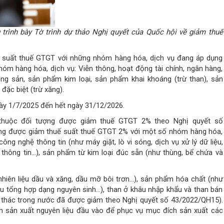
trình bày Tờ trình dự thảo Nghị quyết của Quốc hội về giảm thuế
ế suất thuế GTGT với những nhóm hàng hóa, dịch vụ đang áp dụng
óm hàng hóa, dịch vụ: Viễn thông, hoạt động tài chính, ngân hàng,
ng sản, sản phẩm kim loại, sản phẩm khai khoáng (trừ than), sản
đặc biệt (trừ xăng).
ày 1/7/2025 đến hết ngày 31/12/2026.
 thuộc đối tượng được giảm thuế GTGT 2% theo Nghị quyết số
ợng được giảm thuế suất thuế GTGT 2% với một số nhóm hàng hóa,
ng nghệ thông tin (như máy giặt, lò vi sóng, dịch vụ xử lý dữ liệu,
thông tin...), sản phẩm từ kim loại đúc sẵn (như thùng, bể chứa và
nhiên liệu dầu và xăng, dầu mỡ bôi trơn…), sản phẩm hóa chất (như
 su tổng hợp dạng nguyên sinh…), than ở khâu nhập khẩu và than bán
i thác trong nước đã được giảm theo Nghị quyết số 43/2022/QH15).
h sản xuất nguyên liệu đầu vào để phục vụ mục đích sản xuất các