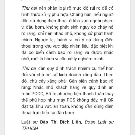
Thứ hai
, nên phân loại rõ mức độ rủi ro để có
hình thức xử lý phù hợp. Chẳng hạn, nếu người
dân sử dụng điện thoại ở khu vực ngoài phạm
vi đầu bơm, không phát sinh nguy cơ cháy nổ
rõ ràng, chỉ nên nhắc nhở, không xử phạt hành
chính. Ngược lại, hành vi cố ý sử dụng điện
thoại trong khu vực tiếp nhiên liệu, đặc biệt khi
đã có biển cảnh báo rõ ràng và được nhắc
nhở, mới là hành vi cần xử lý nghiêm minh.
Thứ ba
, cần quy định trách nhiệm cụ thể hơn
đối với chủ cơ sở kinh doanh xăng dầu. Theo
đó, chủ cây xăng phải: Gắn biển cảnh báo rõ
ràng; Nhắc nhở khách hàng về quy định an
toàn PCCC; Bố trí phương tiện thanh toán thay
thế phù hợp như máy POS không dây, mã QR
đặt tại khu vực an toàn, không cần dùng điện
thoại trực tiếp tại đầu bơm.
Luật sư
Đào Thị Bích Liên
,
Đoàn Luật sư
TP.HCM