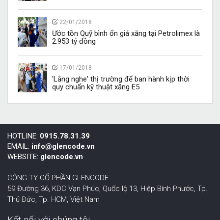
22/01/2018
Ước tồn Quỹ bình ổn giá xăng tại Petrolimex là
2.953 tỷ đồng
17/01/2018
'Lắng nghe' thị trường để ban hành kịp thời
quy chuẩn kỹ thuật xăng E5
HOTLINE:
0915.78.31.39
EMAIL:
info@glencode.vn
WEBSITE:
glencode.vn
CÔNG TY CỔ PHẦN GLENCODE
59 Đường 36, KDC Vạn Phúc, Quốc lộ 13, Hiệp Bình Phước,
Tp.
Thủ Đức, Tp. HCM
,
Việt Nam
Kết nối với chúng tôi