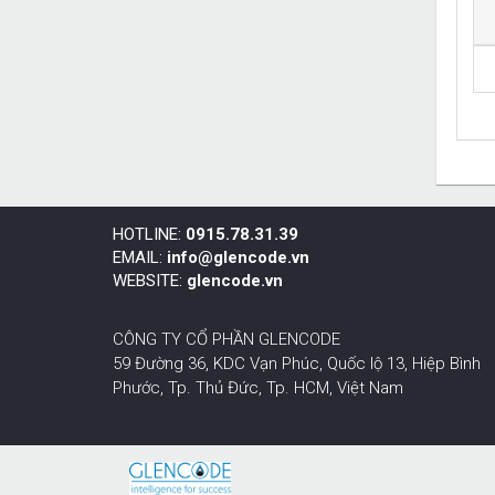
HOTLINE:
0915.78.31.39
EMAIL:
info@glencode.vn
WEBSITE:
glencode.vn
CÔNG TY CỔ PHẦN GLENCODE
59 Đường 36, KDC Vạn Phúc, Quốc lộ 13, Hiệp Bình
Phước,
Tp. Thủ Đức, Tp. HCM
,
Việt Nam