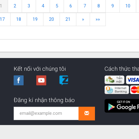
1
2
3
4
5
6
7
8
9
10
17
18
19
20
21
»
»»
Kết nối với chúng tôi
Cách thức th
Đăng kí nhận thông báo