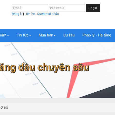
Login
Đăng kí
|
Liên hệ
|
Quên mật khẩu
hẩm
Tin tức
Mua bán
Dữ liệu
Pháp lý - Hạ tầng
 xăng dầu chuyên sâu
cơ sở