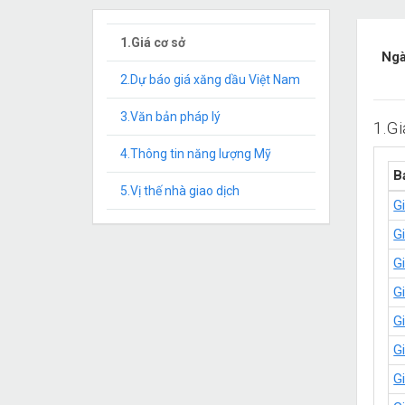
1.Giá cơ sở
Ng
2.Dự báo giá xăng dầu Việt Nam
3.Văn bản pháp lý
1.Gi
4.Thông tin năng lượng Mỹ
B
5.Vị thế nhà giao dịch
G
G
G
G
G
G
G