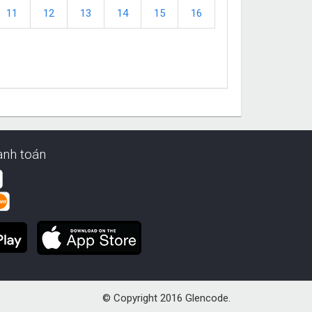
11
12
13
14
15
16
anh toán
© Copyright 2016 Glencode.