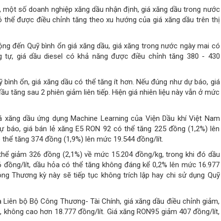
, một số doanh nghiệp xăng dầu nhận định, giá xăng dầu trong nước
ó thể được điều chỉnh tăng theo xu hướng của giá xăng dầu trên thị
ộng đến Quỹ bình ổn giá xăng dầu, giá xăng trong nước ngày mai có
g tự, giá dầu diesel có khả năng được điều chỉnh tăng 380 - 430
 bình ổn, giá xăng dầu có thể tăng ít hơn. Nếu đúng như dự báo, giá
 tăng sau 2 phiên giảm liên tiếp. Hiện giá nhiên liệu này vẫn ở mức
iá xăng dầu ứng dụng Machine Learning của Viện Dầu khí Việt Nam
dự báo, giá bán lẻ xăng E5 RON 92 có thể tăng 225 đồng (1,2%) lên
 thể tăng 374 đồng (1,9%) lên mức 19.544 đồng/lít.
hể giảm 326 đồng (2,1%) về mức 15.204 đồng/kg, trong khi đó dầu
 đồng/lít, dầu hỏa có thể tăng không đáng kể 0,2% lên mức 16.977
Công Thương kỳ này sẽ tiếp tục không trích lập hay chi sử dụng Quỹ
 Liên bộ Bộ Công Thương- Tài Chính, giá xăng dầu điều chỉnh giảm,
, không cao hơn 18.777 đồng/lít. Giá xăng RON95 giảm 407 đồng/lít,