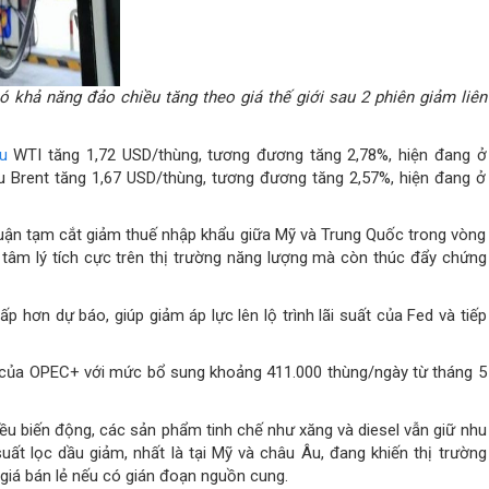
ó khả năng đảo chiều tăng theo giá thế giới sau 2 phiên giảm liên
u
WTI tăng 1,72 USD/thùng, tương đương tăng 2,78%, hiện đang ở
 Brent tăng 1,67 USD/thùng, tương đương tăng 2,57%, hiện đang ở
huận tạm cắt giảm thuế nhập khẩu giữa Mỹ và Trung Quốc trong vòng
h tâm lý tích cực trên thị trường năng lượng mà còn thúc đẩy chứng
p hơn dự báo, giúp giảm áp lực lên lộ trình lãi suất của Fed và tiếp
g của OPEC+ với mức bổ sung khoảng 411.000 thùng/ngày từ tháng 5
hiều biến động, các sản phẩm tinh chế như xăng và diesel vẫn giữ nhu
ất lọc dầu giảm, nhất là tại Mỹ và châu Âu, đang khiến thị trường
ới giá bán lẻ nếu có gián đoạn nguồn cung.