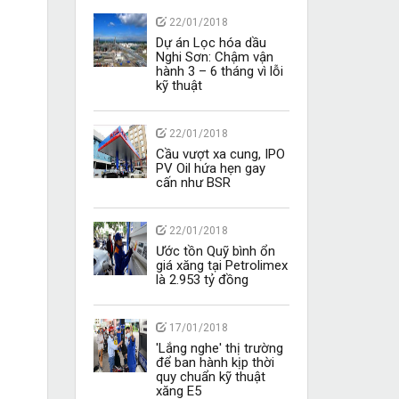
22/01/2018
Dự án Lọc hóa dầu
Nghi Sơn: Chậm vận
hành 3 – 6 tháng vì lỗi
kỹ thuật
22/01/2018
Cầu vượt xa cung, IPO
PV Oil hứa hẹn gay
cấn như BSR
22/01/2018
Ước tồn Quỹ bình ổn
giá xăng tại Petrolimex
là 2.953 tỷ đồng
17/01/2018
'Lắng nghe' thị trường
để ban hành kịp thời
quy chuẩn kỹ thuật
xăng E5