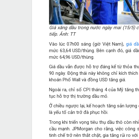
Giá xăng dầu trong nước ngày mai (15/5) c
tiếp. Ảnh: TT
Vào lúc 07h00 sáng (giờ Việt Nam),
giá dầ
mức 63,64 USD/thùng. Bên cạnh đó, giá dầu
mức 64,96 USD/thùng.
Giá dầu vẫn được hỗ trợ đáng kể từ thỏa t
90 ngày. Động thái này không chỉ kích thíc
khoán Phố Wall và đồng USD tăng giá.
Ngoài ra, chỉ số CPI tháng 4 của Mỹ tăng thấ
tục hỗ trợ thị trường dầu mỏ.
Ở chiều ngược lại, kế hoạch tăng sản lượn
là yếu tố cản trở đà phục hồi.
Trong khi triển vọng tiêu thụ dầu thô còn n
cầu mạnh. JPMorgan cho rằng, việc công su
tinh chế trở nên thắt chặt, gia tăng rủi ro v