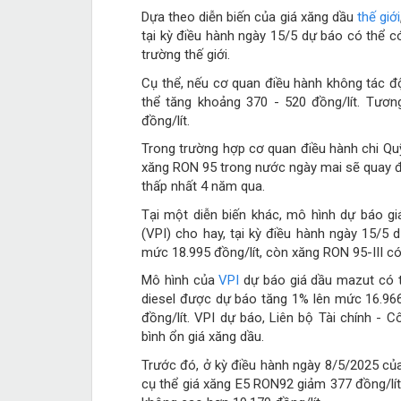
Dựa theo diễn biến của giá xăng dầu
thế giới
tại kỳ điều hành ngày 15/5 dự báo có thể c
trường thế giới.
Cụ thể, nếu cơ quan điều hành không tác đ
thể tăng khoảng 370 - 520 đồng/lít. Tươn
đồng/lít.
Trong trường hợp cơ quan điều hành chi Quỹ
xăng RON 95 trong nước ngày mai sẽ quay đầu
thấp nhất 4 năm qua.
Tại một diễn biến khác, mô hình dự báo g
(VPI) cho hay, tại kỳ điều hành ngày 15/5 
mức 18.995 đồng/lít, còn xăng RON 95-III có
Mô hình của
VPI
dự báo giá dầu mazut có t
diesel được dự báo tăng 1% lên mức 16.966
đồng/lít. VPI dự báo, Liên bộ Tài chính - 
bình ổn giá xăng dầu.
Trước đó, ở kỳ điều hành ngày 8/5/2025 của
cụ thể giá xăng E5 RON92 giảm 377 đồng/lít