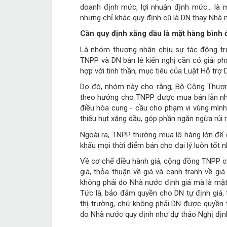
doanh định mức, lợi nhuận định mức… là m
nhưng chỉ khác quy định cũ là DN thay Nhà 
Cần quy định xăng dầu là mặt hàng bình 
Là nhóm thương nhân chịu sự tác động trự
TNPP và DN bán lẻ kiến nghị cần có giải ph
hợp với tinh thần, mục tiêu của Luật Hỗ trợ 
Do đó, nhóm này cho rằng, Bộ Công Thương
theo hướng cho TNPP được mua bán lẫn nha
điều hòa cung - cầu cho phạm vi vùng mình p
thiếu hụt xăng dầu, góp phần ngăn ngừa rủi 
Ngoài ra, TNPP thường mua lô hàng lớn để đ
khấu mọi thời điểm bán cho đại lý luôn tốt n
Về cơ chế điều hành giá, cộng đồng TNPP ch
giá, thỏa thuận về giá và cạnh tranh về gi
không phải do Nhà nước định giá mà là mặt h
Tức là, bảo đảm quyền cho DN tự định giá, 
thị trường, chứ không phải DN được quyền t
do Nhà nước quy định như dự thảo Nghị địn