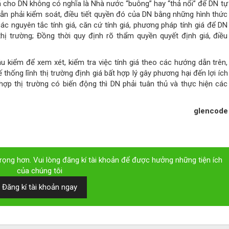
iá cho DN không có nghĩa là Nhà nước “buông” hay “thả nổi” để DN tự
n phải kiểm soát, điều tiết quyền đó của DN bằng những hình thức
ác nguyên tắc tính giá, căn cứ tính giá, phương pháp tính giá để DN
ị trường; Đồng thời quy định rõ thẩm quyền quyết định giá, điều
 kiểm để xem xét, kiểm tra việc tính giá theo các hướng dẫn trên,
thống lĩnh thị trường định giá bất hợp lý gây phương hại đến lợi ích
ợp thị trường có biến động thì DN phải tuân thủ và thực hiện các
glencode
ọng hơn. Vui lòng đăng kí tài khoản để được hưởng những tiện ích
của chúng tôi
Đăng kí tài khoản ngay