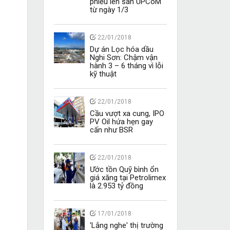
phiếu lên sàn UPCoM
từ ngày 1/3
22/01/2018
Dự án Lọc hóa dầu
Nghi Sơn: Chậm vận
hành 3 – 6 tháng vì lỗi
kỹ thuật
22/01/2018
Cầu vượt xa cung, IPO
PV Oil hứa hẹn gay
cấn như BSR
22/01/2018
Ước tồn Quỹ bình ổn
giá xăng tại Petrolimex
là 2.953 tỷ đồng
17/01/2018
'Lắng nghe' thị trường