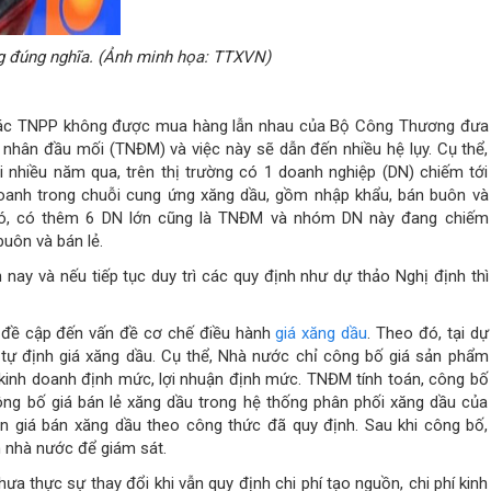
ng đúng nghĩa. (Ảnh minh họa: TTXVN)
t các TNPP không được mua hàng lẫn nhau của Bộ Công Thương đưa
nhân đầu mối (TNĐM) và việc này sẽ dẫn đến nhiều hệ lụy. Cụ thể,
i nhiều năm qua, trên thị trường có 1 doanh nghiệp (DN) chiếm tới
doanh trong chuỗi cung ứng xăng dầu, gồm nhập khẩu, bán buôn và
i đó, có thêm 6 DN lớn cũng là TNĐM và nhóm DN này đang chiếm
uôn và bán lẻ.
 nay và nếu tiếp tục duy trì các quy định như dự thảo Nghị định thì
 đề cập đến vấn đề cơ chế điều hành
giá xăng dầu
. Theo đó, tại dự
tự định giá xăng dầu. Cụ thể, Nhà nước chỉ công bố giá sản phẩm
hí kinh doanh định mức, lợi nhuận định mức. TNĐM tính toán, công bố
ng bố giá bán lẻ xăng dầu trong hệ thống phân phối xăng dầu của
n giá bán xăng dầu theo công thức đã quy định. Sau khi công bố,
 nhà nước để giám sát.
ưa thực sự thay đổi khi vẫn quy định chi phí tạo nguồn, chi phí kinh