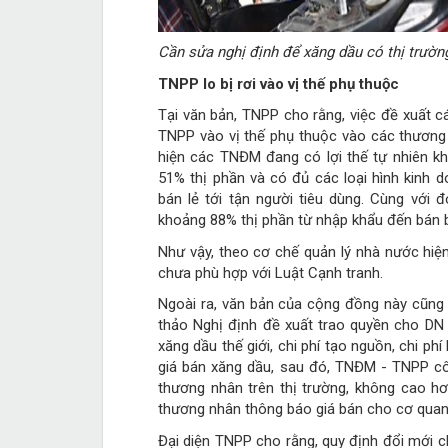
Cần sửa nghị định để xăng dầu có thị trườ
TNPP lo bị rơi vào vị thế phụ thuộc
Tại văn bản, TNPP cho rằng, việc đề xuấ
TNPP vào vị thế phụ thuộc vào các thương 
hiện các TNĐM đang có lợi thế tự nhiên kh
51% thị phần và có đủ các loại hình kinh 
bán lẻ tới tận người tiêu dùng. Cùng vớ
khoảng 88% thị phần từ nhập khẩu đến bán b
Như vậy, theo cơ chế quản lý nhà nước hiện
chưa phù hợp với Luật Cạnh tranh.
Ngoài ra, văn bản của cộng đồng này cũng
thảo Nghị định đề xuất trao quyền cho DN 
xăng dầu thế giới, chi phí tạo nguồn, chi p
giá bán xăng dầu, sau đó, TNĐM - TNPP cô
thương nhân trên thị trường, không cao hơ
thương nhân thông báo giá bán cho cơ quan
Đại diện TNPP cho rằng, quy định đổi mới ch