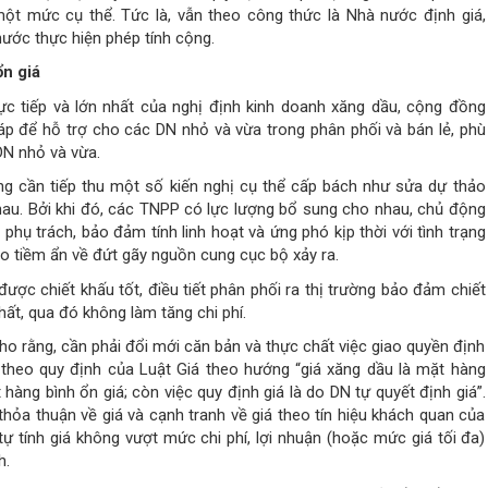
ột mức cụ thể. Tức là, vẫn theo công thức là Nhà nước định giá,
nước thực hiện phép tính cộng.
ổn giá
c tiếp và lớn nhất của nghị định kinh doanh xăng dầu, cộng đồng
áp để hỗ trợ cho các DN nhỏ và vừa trong phân phối và bán lẻ, phù
DN nhỏ và vừa.
 cần tiếp thu một số kiến nghị cụ thể cấp bách như sửa dự thảo
u. Bởi khi đó, các TNPP có lực lượng bổ sung cho nhau, chủ động
hụ trách, bảo đảm tính linh hoạt và ứng phó kịp thời với tình trạng
ro tiềm ẩn về đứt gãy nguồn cung cục bộ xảy ra.
ược chiết khấu tốt, điều tiết phân phối ra thị trường bảo đảm chiết
hất, qua đó không làm tăng chi phí.
o rằng, cần phải đổi mới căn bản và thực chất việc giao quyền định
á theo quy định của Luật Giá theo hướng “giá xăng dầu là mặt hàng
àng bình ổn giá; còn việc quy định giá là do DN tự quyết định giá”.
thỏa thuận về giá và cạnh tranh về giá theo tín hiệu khách quan của
ự tính giá không vượt mức chi phí, lợi nhuận (hoặc mức giá tối đa)
h.