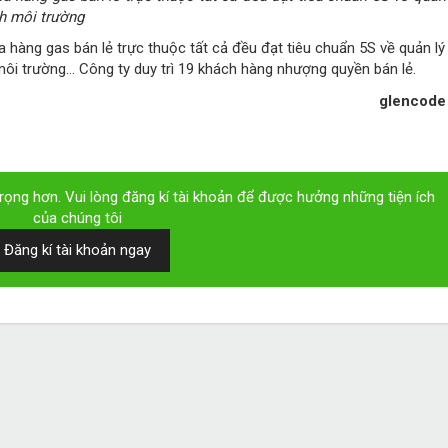
nh môi trường
 hàng gas bán lẻ trực thuộc tất cả đều đạt tiêu chuẩn 5S về quản lý
 môi trường… Công ty duy trì 19 khách hàng nhượng quyền bán lẻ.
glencode
ọng hơn. Vui lòng đăng kí tài khoản để được hưởng những tiện ích
của chúng tôi
Đăng kí tài khoản ngay