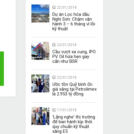
22/01/2018
Dự án Lọc hóa dầu
Nghi Sơn: Chậm vận
hành 3 – 6 tháng vì lỗi
kỹ thuật
22/01/2018
Cầu vượt xa cung, IPO
PV Oil hứa hẹn gay
cấn như BSR
22/01/2018
Ước tồn Quỹ bình ổn
giá xăng tại Petrolimex
là 2.953 tỷ đồng
17/01/2018
'Lắng nghe' thị trường
để ban hành kịp thời
quy chuẩn kỹ thuật
xăng E5