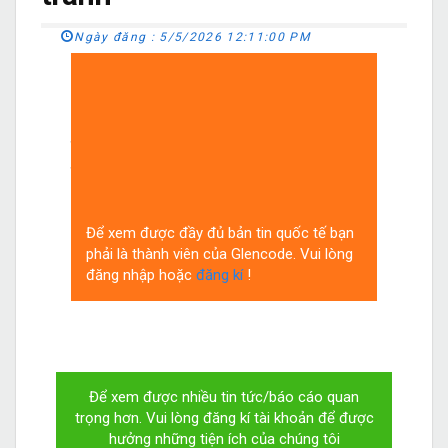
Ngày đăng :
5/5/2026 12:11:00 PM
Bất chấp các cuộc không kích,
lệnh trừng phạt và lệnh phong tỏa của Mỹ,
doanh thu dầu mỏ của Iran đã tăng lên
trong giai đoạn đầu của cuộc chiến, được
thúc đẩy bởi giá dầu toàn cầu tăng vọt sau
sự gián đoạn ở eo biển Hormuz.
Để xem được đầy đủ bản tin quốc tế bạn
phải là thành viên của Glencode. Vui lòng
đăng nhập hoặc
đăng kí
!
Để xem được nhiều tin tức/báo cáo quan
trọng hơn. Vui lòng đăng kí tài khoản để được
hưởng những tiện ích của chúng tôi