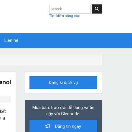
Tìm kiếm nâng cao
Liên hệ
anol
Đăng kí dịch vụ
Mua bán, trao đổi dễ dàng và tin
 kết
cậy với Glencode.
ơng
Đăng tin ngay