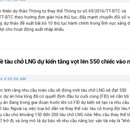
 thiện dự thảo Thông tư thay thế Thông tư số 69/2016/TT-BTC và
T-BTC theo hướng đơn giản hóa thủ tục, đẩy mạnh chuyển đổi số v
 ý, dự thảo đề xuất bãi bỏ 10 thủ tục hành chính trong lĩnh vực xăng d
 lợi cho hoạt động xuất nhập khẩu.
ề tàu chở LNG dự kiến tăng vọt lên 550 chiếc vào
6 9:00:00 AM
ớc tính rằng nhu cầu toàn cầu về đóng mới tàu chở LNG sẽ đạt 550
 dự án hóa lỏng đã có quyết định đầu tư cuối cùng (FID) sẽ cần tới
 án đang trong giai đoạn trước khi có FID dự kiến sẽ tạo ra nhu cầu
àu. Ngoài ra, việc loại bỏ dần và thay thế các tàu cũ trong đội tàu 
u cầu cho khoảng 150 đến 200 tàu chở LNG nữa. Nhu cầu thay thế t
 trở đi, và ông mô tả dự báo về nhu cầu năng lực vận tải này là "kh