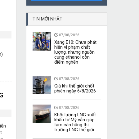
TIN MỚI NHẤT
07/08/2026
Xăng E10: Chưa phát
hiện vi phạm chất
lượng, nhưng nguồn
n)
cung ethanol còn
điểm nghẽn
07/08/2026
Giá khi thế giới chốt
phiên ngày 6/8/2026
NG
07/08/2026
Khối lượng LNG xuất
khẩu từ Mỹ vẫn giúp
tạm cân bằng thị
iễn
trường LNG thế giới
t