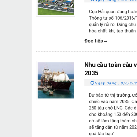
Cục Hải quan đang hoàn
Thông tư số 106/2016/T
quản lý rủi ro. Đáng chú
hóa chất, khí, tạo thuận
Đọc tiếp
Nhu cầu toàn cầu v
2035
Ngày đăng :
8/6/202
Dự báo từ thị trường, ư
chiếc vào năm 2035. Các
250 tàu chở LNG. Các dự
cho khoảng 150 đến 200 t
có sẽ làm tăng thêm nh
sẽ tăng dần từ năm 2027
quá táo bạo".