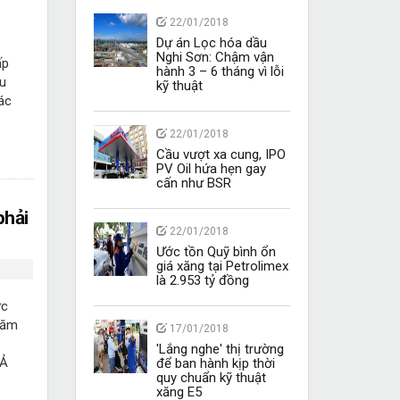
22/01/2018
Dự án Lọc hóa dầu
Nghi Sơn: Chậm vận
ấp
hành 3 – 6 tháng vì lỗi
âu
kỹ thuật
ác
22/01/2018
Cầu vượt xa cung, IPO
PV Oil hứa hẹn gay
cấn như BSR
phải
22/01/2018
Ước tồn Quỹ bình ổn
giá xăng tại Petrolimex
là 2.953 tỷ đồng
ực
năm
17/01/2018
'Lắng nghe' thị trường
 Ả
để ban hành kịp thời
quy chuẩn kỹ thuật
xăng E5