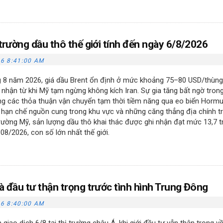
 trường dầu thô thế giới tính đến ngày 6/8/2026
6 8:41:00 AM
g 8 năm 2026, giá dầu Brent ổn định ở mức khoảng 75–80 USD/thùng
 nhận từ khi Mỹ tạm ngừng không kích Iran. Sự gia tăng bất ngờ tron
ng các thỏa thuận vận chuyển tạm thời tiềm năng qua eo biển Horm
g hạn chế nguồn cung trong khu vực và những căng thẳng địa chính tr
 trường Mỹ, sản lượng dầu thô khai thác được ghi nhận đạt mức 13,7 t
08/2026, con số lớn nhất thế giới.
hà đầu tư thận trọng trước tình hình Trung Đông
6 8:40:00 AM
 giao dịch 6/8 tại thị trường châu Á, khi giới đầu tư vẫn thận trọng v