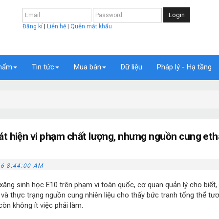
Login
Đăng kí
|
Liên hệ
|
Quên mật khẩu
hẩm
Tin tức
Mua bán
Dữ liệu
Pháp lý - Hạ tầng
t hiện vi phạm chất lượng, nhưng nguồn cung eth
6 8:44:00 AM
 xăng sinh học E10 trên phạm vi toàn quốc, cơ quan quản lý cho biết,
 và thực trạng nguồn cung nhiên liệu cho thấy bức tranh tổng thể tư
òn không ít việc phải làm.