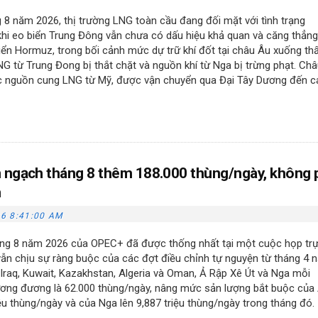
 8 năm 2026, thị trường LNG toàn cầu đang đối mặt với tình trạng
hi eo biển Trung Đông vẫn chưa có dấu hiệu khả quan và căng thẳng
biển Hormuz, trong bối cảnh mức dự trữ khí đốt tại châu Âu xuống th
NG từ Trung Đong bị thắt chặt và nguồn khí từ Nga bị trừng phạt. Ch
ộc nguồn cung LNG từ Mỹ, được vận chuyển qua Đại Tây Dương đến c
 ngạch tháng 8 thêm 188.000 thùng/ngày, không 
m
6 8:41:00 AM
áng 8 năm 2026 của OPEC+ đã được thống nhất tại một cuộc họp tr
vẫn chịu sự ràng buộc của các đợt điều chỉnh tự nguyện từ tháng 4 
 Iraq, Kuwait, Kazakhstan, Algeria và Oman, Ả Rập Xê Út và Nga mỗi
ơng đương là 62.000 thùng/ngày, nâng mức sản lượng bắt buộc của
iệu thùng/ngày và của Nga lên 9,887 triệu thùng/ngày trong tháng đó.