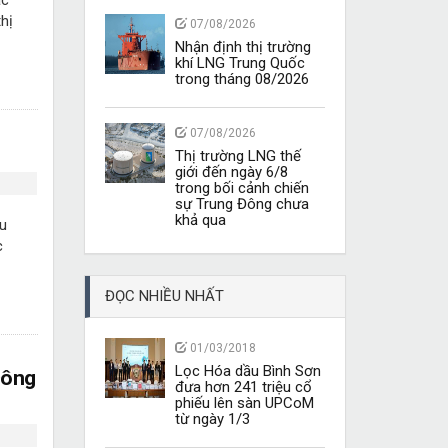
ác
hị
07/08/2026
Nhận định thị trường
khí LNG Trung Quốc
trong tháng 08/2026
07/08/2026
Thị trường LNG thế
giới đến ngày 6/8
trong bối cảnh chiến
sự Trung Đông chưa
khả qua
hu
c
ĐỌC NHIỀU NHẤT
01/03/2018
Lọc Hóa dầu Bình Sơn
Đông
đưa hơn 241 triệu cổ
phiếu lên sàn UPCoM
từ ngày 1/3