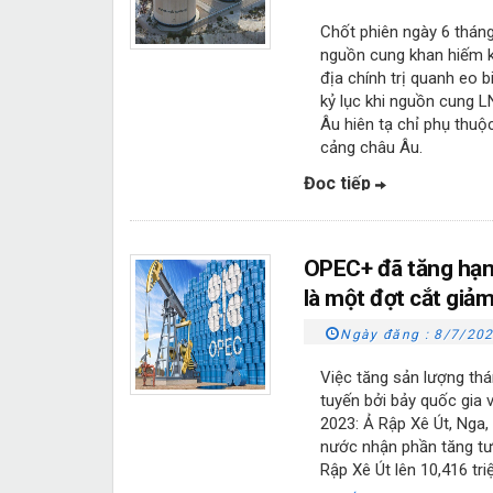
Chốt phiên ngày 6 tháng
nguồn cung khan hiếm k
địa chính trị quanh eo 
kỷ lục khi nguồn cung L
Âu hiên tạ chỉ phụ thu
cảng châu Âu.
Đọc tiếp
OPEC+ đã tăng hạn
là một đợt cắt giả
Ngày đăng :
8/7/202
Việc tăng sản lượng th
tuyến bởi bảy quốc gia 
2023: Ả Rập Xê Út, Nga,
nước nhận phần tăng tư
Rập Xê Út lên 10,416 tr