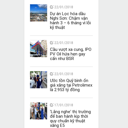
22/01/2018
Dự án Lọc hóa dầu
Nghi Sơn: Chậm vận
hành 3 – 6 tháng vì lỗi
kỹ thuật
22/01/2018
Cầu vượt xa cung, IPO
PV Oil hứa hẹn gay
cấn như BSR
22/01/2018
Ước tồn Quỹ bình ổn
giá xăng tại Petrolimex
là 2.953 tỷ đồng
17/01/2018
'Lắng nghe' thị trường
để ban hành kịp thời
quy chuẩn kỹ thuật
xăng E5