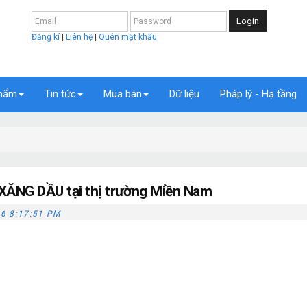
Login
Đăng kí
|
Liên hệ
|
Quên mật khẩu
hẩm
Tin tức
Mua bán
Dữ liệu
Pháp lý - Hạ tầng
XĂNG DẦU tại thị trường Miền Nam
6 8:17:51 PM